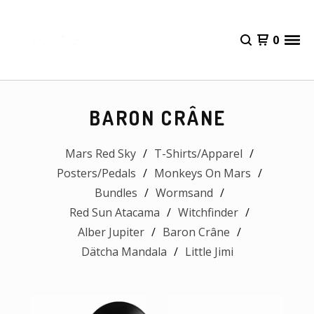
0
BARON CRÂNE
Mars Red Sky
T-Shirts/Apparel
Posters/Pedals
Monkeys On Mars
Bundles
Wormsand
Red Sun Atacama
Witchfinder
Alber Jupiter
Baron Crâne
Dätcha Mandala
Little Jimi